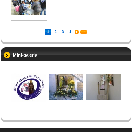
1
2
3
4
Mini-galeria