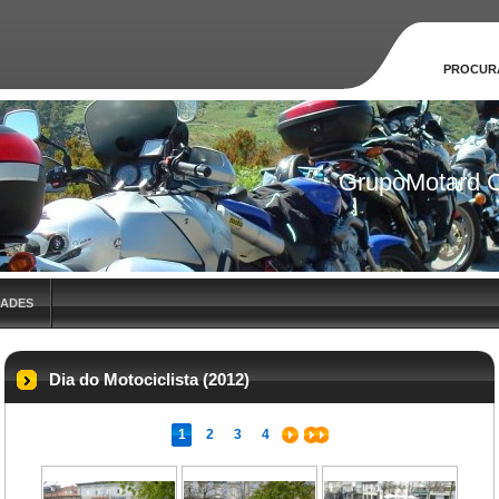
PROCUR
GrupoMotard C
Rafael
DADES
Dia do Motociclista (2012)
1
2
3
4