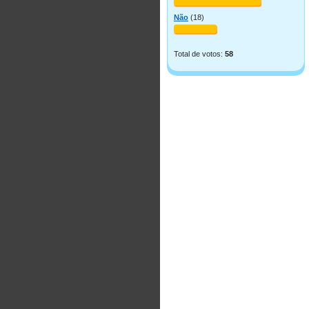
Não
(18)
Total de votos:
58