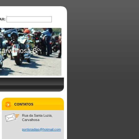
AR:
PROCURAR
arvalhosa Sº
CONTATOS
Rua da Santa Luzia,
Carvalhosa
portista
dias@hot
mail.com