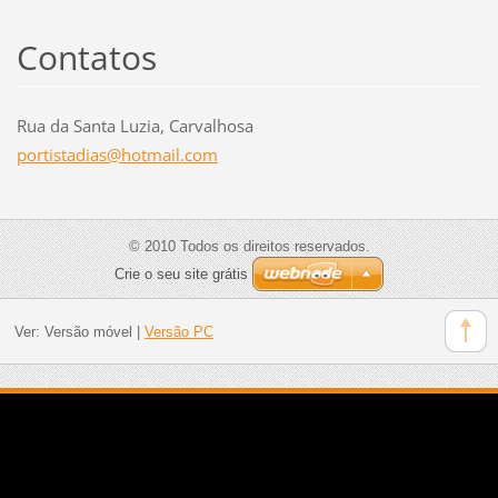
Contatos
Rua da Santa Luzia, Carvalhosa
portista
dias@hot
mail.com
© 2010 Todos os direitos reservados.
Crie o seu site grátis
Ver:
Versão móvel
|
Versão PC