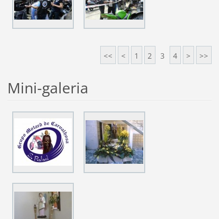
<<
<
1
2
3
4
>
>>
Mini-galeria