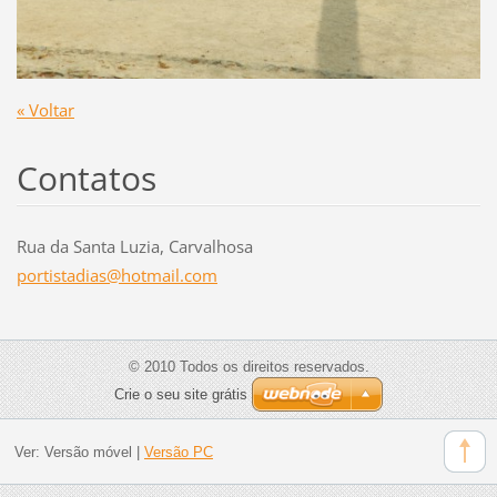
« Voltar
Contatos
Rua da Santa Luzia, Carvalhosa
portista
dias@hot
mail.com
© 2010 Todos os direitos reservados.
Crie o seu site grátis
Ver:
Versão móvel
|
Versão PC