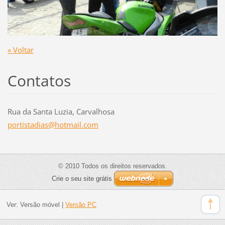
« Voltar
Contatos
Rua da Santa Luzia, Carvalhosa
portista
dias@hot
mail.com
© 2010 Todos os direitos reservados.
Crie o seu site grátis
Ver:
Versão móvel
|
Versão PC