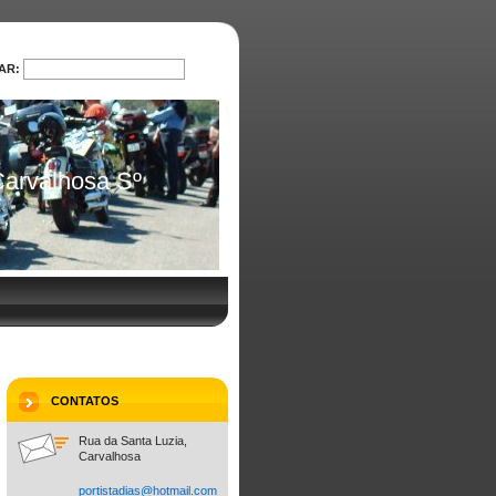
AR:
PROCURAR
arvalhosa Sº
CONTATOS
Rua da Santa Luzia,
Carvalhosa
portista
dias@hot
mail.com