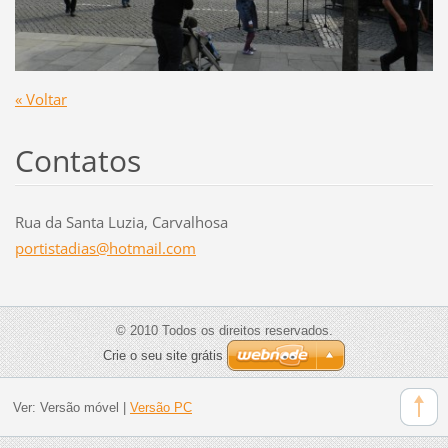
« Voltar
Contatos
Rua da Santa Luzia, Carvalhosa
portista
dias@hot
mail.com
© 2010 Todos os direitos reservados.
Crie o seu site grátis
Ver:
Versão móvel
|
Versão PC