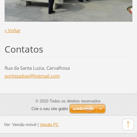
« Voltar
Contatos
Rua da Santa Luzia, Carvalhosa
portista
dias@hot
mail.com
© 2010 Todos os direitos reservados.
Crie o seu site grátis
Ver:
Versão móvel
|
Versão PC