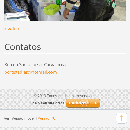
« Voltar
Contatos
Rua da Santa Luzia, Carvalhosa
portista
dias@hot
mail.com
© 2010 Todos os direitos reservados.
Crie o seu site grátis
Ver:
Versão móvel
|
Versão PC