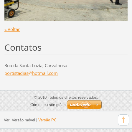
« Voltar
Contatos
Rua da Santa Luzia, Carvalhosa
portista
dias@hot
mail.com
© 2010 Todos os direitos reservados.
Crie o seu site grátis
Ver:
Versão móvel
|
Versão PC